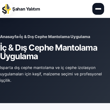
Şahan Yalıtım
Anasayfa
Anasayfa
›
İç & Dış Cephe Mantolama Uygulama
Hizmetler
İç & Dış Cephe Mantolama
Uygulama
Örnek Çalışmalar
Isparta dış cephe mantolama ve iç cephe izolasyon
Hakkımızda
uygulamaları için keşif, malzeme seçimi ve profesyonel
işçilik.
SSS
İletişim